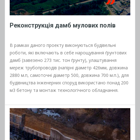
Реконструкція дамб мулових полів
В рамках даного проекту виконуються будівельні
роботи, які включають в себе нарощування ґрунтових
дамб (завезено 273 тис. тон ґрунту), улаштування
мереж трубопроводів (напірні діаметр 426мм, довжина
2880 м.п, самоточні діаметр 500, довжина 700 м.п.), для
будівництва інженерних споруд використано понад 200
м3 бетону та монтаж технологічного обладнання.