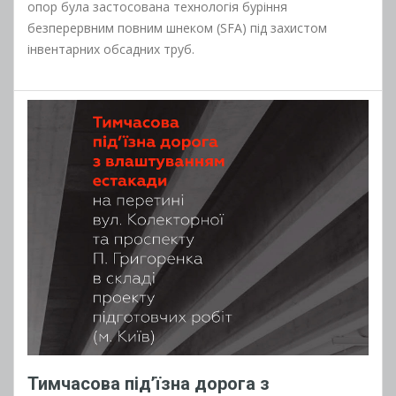
опор була застосована технологія буріння
безперервним повним шнеком (SFA) під захистом
інвентарних обсадних труб.
Тимчасова під’їзна дорога з