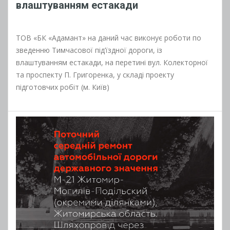
влаштуванням естакади
ТОВ «БК «Адамант» на даний час виконує роботи по
зведенню Тимчасової під’їздної дороги, із
влаштуванням естакади, на перетині вул. Колекторної
та проспекту П. Григоренка, у складі проекту
підготовчих робіт (м. Київ)