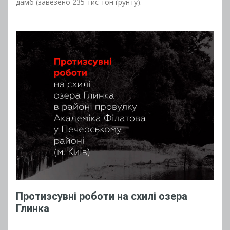
дамб (завезено 235 тис тон ґрунту).
Протизсувні роботи на схилі озера
Глинка