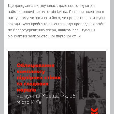
Ще донедавна вирішувалась доля цього одного із
наймальовничіших куточків Києва. Питання полягало в
наступному: чи засипати його, чи провести протизсувні
заходи. Було прийнято рішення щодо проведення робіт
по берегоукріпленню озера, шляхом влаштування
монолітної залізобетонної підпірної стіни.