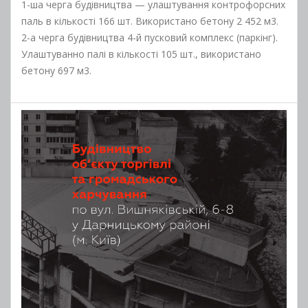
1-ша черга будівництва — улаштування контрофорсних
паль в кількості 166 шт. Використано бетону 2 452 м3.
2-а черга будівництва 4-й пусковий комплекс (паркінг).
Улаштуванно палі в кількості 105 шт., використано
бетону 697 м3.