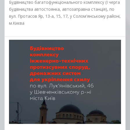
Будівництво багатофункціонального комплексу (I черга
будівництва автостоянка, автозаправна станція), по
вул. Протасов Яр, 13-а, 15, 17, у Солом'янському районі,
м.Києва