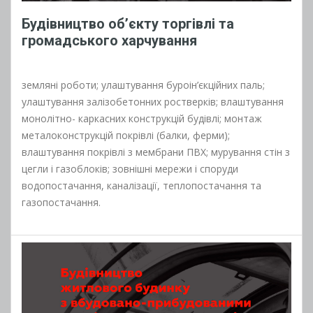
Будівництво об’єкту торгівлі та
громадського харчування
земляні роботи; улаштування буроін’єкційних паль;
улаштування залізобетонних ростверків; влаштування
монолітно- каркасних конструкцій будівлі; монтаж
металоконструкцій покрівлі (балки, ферми);
влаштування покрівлі з мембрани ПВХ; мурування стін з
цегли і газоблоків; зовнішні мережи і споруди
водопостачання, каналізації, теплопостачання та
газопостачання.