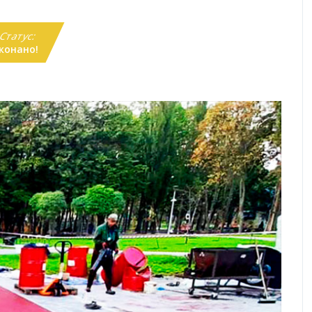
Статус:
конано!