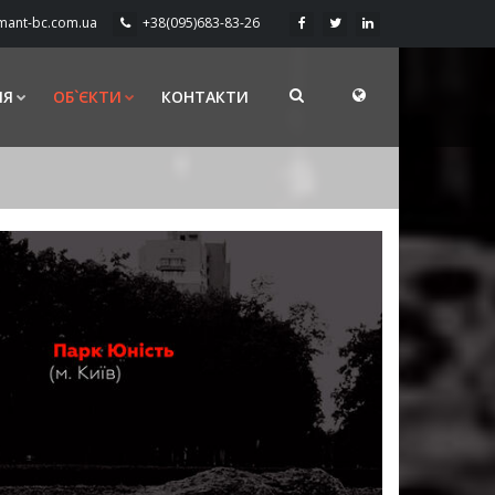
mant-bc.com.ua
+38(095)683-83-26
ІЯ
ОБ`ЄКТИ
КОНТАКТИ