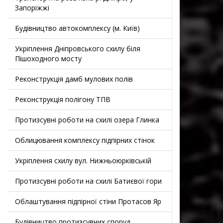
Запоріжжі
Будівництво автокомплексу (м. Київ)
Укріплення Дніпровського схилу біля
Пішоходного мосту
Реконструкція дамб мулових полів
Реконструкція полігону ТПВ
Протизсувні роботи на схилі озера Глинка
Облицювання комплексу підпірних стінок
Укріплення схилу вул. Нижньоюрківській
Протизсувні роботи на схилі Батиєвої гори
Облаштування підпірної стіни Протасов Яр
Будівництво протизсувних споруд