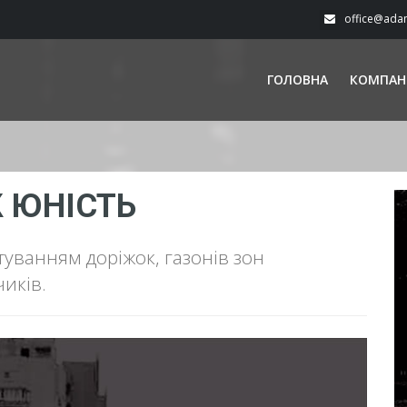
office@ada
ГОЛОВНА
КОМПАН
 ЮНІСТЬ
туванням доріжок, газонів зон
иків.