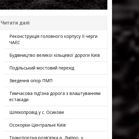
Читати далі
Реконструкція головного корпусу II черги
ЧАЕС
Будівництво великої кільцевої дороги Київ
Подільський мостовий перехід
Зведення опор ПМП
Тимчасова під’їзна дорога з влаштуванням
естакади
Шляхопровід у с. Осикове
Осокорки-Центральні Київ
Транспортна розв'язка р. Дніпро, у