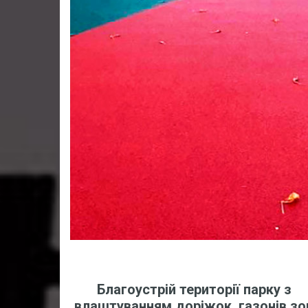
Благоустрій території парку з
влаштуванням доріжок, газонів зо