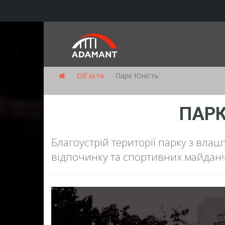
Об`єкти
Парк Юність
ПАРК
Благоустрій території парку з влаш
відпочинку та спортивних майданч