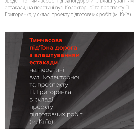
зведенню Тимчасової під’їздної дороги, із влаштуванням
естакади, на перетині вул. Колекторної та проспекту П.
Григоренка, у складі проекту підготовчих робіт (м. Київ)