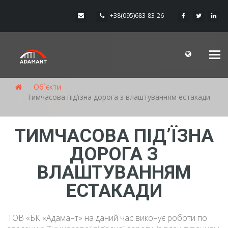
+38(095)683-83-26
Me
Об`єкти
Тимчасова під’їзна дорога з влаштуванням естакади
ТИМЧАСОВА ПІД’ЇЗНА
ДОРОГА З
ВЛАШТУВАННЯМ
ЕСТАКАДИ
ТОВ «БК «Адамант» на даний час виконує роботи по