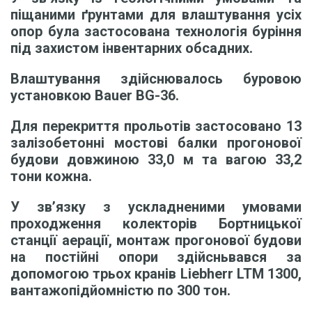
піщаними ґрунтами для влаштування усіх
опор була застосована технологія буріння
під захистом інвентарних обсадних.
Влаштування здійснювалось буровою
установкою Bauer BG-36.
Для перекриття прольотів застосовано 13
залізобетонні мостові балки прогонової
будови довжиною 33,0 м та вагою 33,2
тони кожна.
У зв’язку з ускладненими умовами
проходження колекторів Бортницької
станції аерації, монтаж прогонової будови
на постійні опори здійсньвався за
допомогою трьох кранів Liebherr LTM 1300,
вантажопідйомністю по 300 тон.