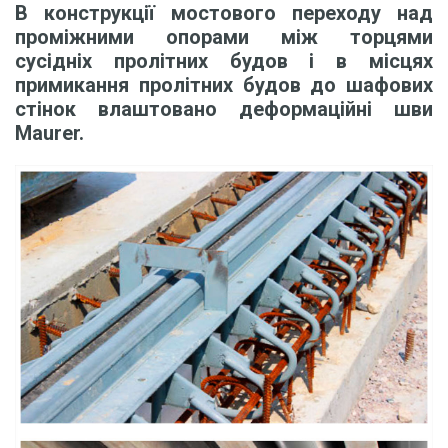
В конструкції мостового переходу над
проміжними опорами між торцями
сусідніх пролітних будов і в місцях
примикання пролітних будов до шафових
стінок влаштовано деформаційні шви
Maurer.