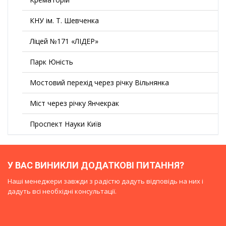
КНУ ім. Т. Шевченка
Ліцей №171 «ЛІДЕР»
Парк Юність
Мостовий перехід через річку Вільнянка
Міст через річку Янчекрак
Проспект Науки Київ
У ВАС ВИНИКЛИ ДОДАТКОВІ ПИТАННЯ?
Наші менеджери завжди з радістю дадуть відповідь на них і
дадуть всі необхідні консультації.