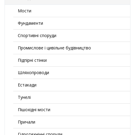
Мости
Фундаменти
Спортивні споруди
Промислове і цивільне будівництво
Підпірні стінки
Шляхопроводи
Естакади
Тунелі
Пішохідні мости
Причали
Гідротехнічні споруди