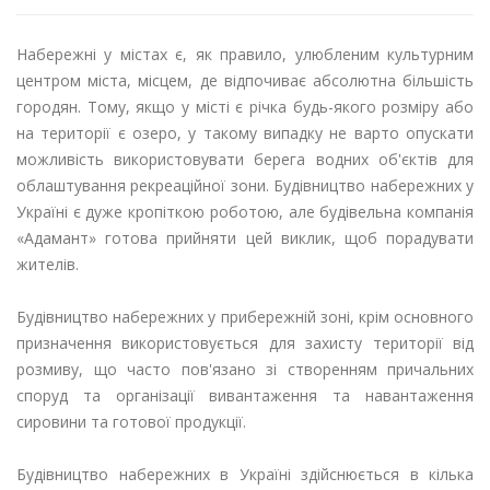
Набережні у містах є, як правило, улюбленим культурним
центром міста, місцем, де відпочиває абсолютна більшість
городян. Тому, якщо у місті є річка будь-якого розміру або
на території є озеро, у такому випадку не варто опускати
можливість використовувати берега водних об'єктів для
облаштування рекреаційної зони. Будівництво набережних у
Україні є дуже кропіткою роботою, але будівельна компанія
«Адамант» готова прийняти цей виклик, щоб порадувати
жителів.
Будівництво набережних у прибережній зоні, крім основного
призначення використовується для захисту території від
розмиву, що часто пов'язано зі створенням причальних
споруд та організації вивантаження та навантаження
сировини та готової продукції.
Будівництво набережних в Україні здійснюється в кілька