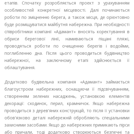
етапів. Спочатку розробляється проект з урахуванням
особливостей конкретної місцевості. Далі починаються
роботи по зміцненню берега, а також місця, де орієнтовно
буде розміщуватися майбутня набережна. При необхідності
співробітники компанії «Адамант» вносять коректування в
обриси берегової лінії, намиваються піщані пляжі,
проводяться роботи по очищенню берегів і водойми,
поглибленню дна. Після цього проводиться будівництво
набережної, на заключному етапі здійснюється її
облаштування.
Додатково будівельна компанія «Адамант» займається
благоустроєм набережних, оснащуючи її підсвічуванням,
створенням зелених насаджень, установкою елементів
декорації: сходинок, перил, крамничок. Якщо набережна
проводиться з дерев'яних конструкцій, то після її установки
обов'язково деталі набережній обробляють спеціальними
захисними засобами. Якщо до набережних примикають пірси
або причали, тоді додатково створюються безпечні та