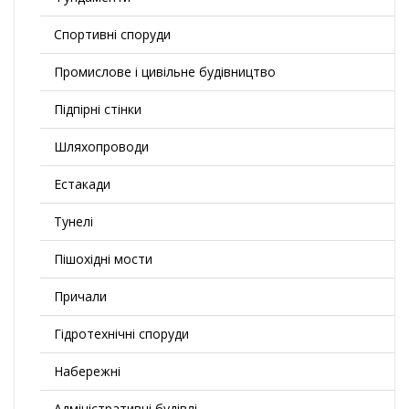
Спортивні споруди
Промислове і цивільне будівництво
Підпірні стінки
Шляхопроводи
Естакади
Тунелі
Пішохідні мости
Причали
Гідротехнічні споруди
Набережні
Адміністративні будівлі