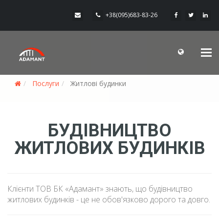
+38(095)683-83-26
Me
Послуги
Житлові будинки
БУДІВНИЦТВО
ЖИТЛОВИХ БУДИНКІВ
Клієнти ТОВ БК «Адамант» знають, що будівництво
житлових будинків - це не обов'язково дорого та довго.